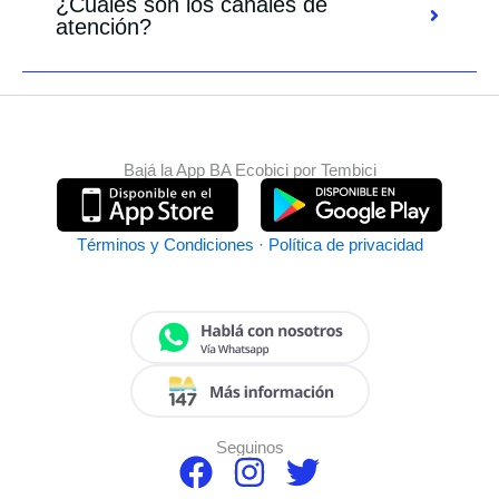
¿Cuáles son los canales de
atención?
Bajá la App BA Ecobici por Tembici
Términos y Condiciones · Política de privacidad
Seguinos
F
I
T