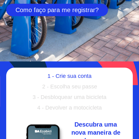
Como faço para me registrar?
1 - Crie sua conta
2 - Escolha seu passe
3 - Desbloquear uma bicicleta
4 - Devolver a motocicleta
Descubra uma
nova maneira de